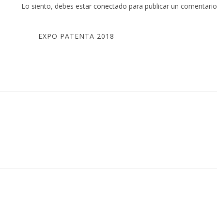
Lo siento, debes estar
conectado
para publicar un comentario
Navegación
EXPO PATENTA 2018
de
entradas