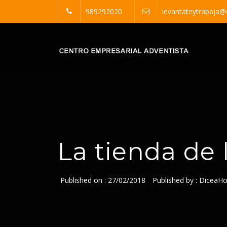
Skip
989292020
levantateytrabaja@
to
content
Centro Empresari
Ministerio Independiente de Apoyo a la IASD
La tienda de
Published on :
27/02/2018
Published by :
DiceaHo