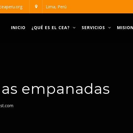
ceaperu.org
Lima, Perú
al Adventista
INICIO
¿QUÉ ES EL CEA?
SERVICIOS
MISION
 las empanadas
st.com