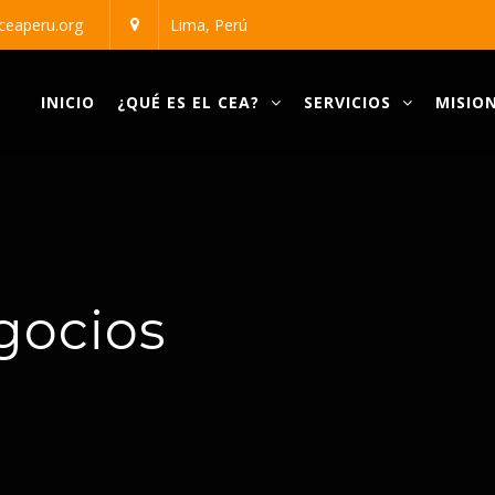
ceaperu.org
Lima, Perú
al Adventista
INICIO
¿QUÉ ES EL CEA?
SERVICIOS
MISION
gocios