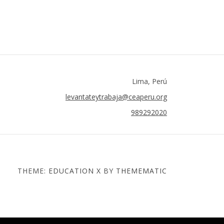
Lima, Perú
levantateytrabaja@ceaperu.org
989292020
THEME:
EDUCATION X
BY
THEMEMATIC