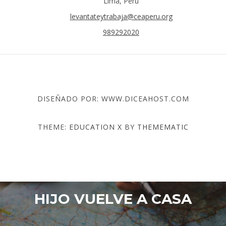
Lima, Perú
levantateytrabaja@ceaperu.org
989292020
DISEÑADO POR: WWW.DICEAHOST.COM
THEME:
EDUCATION X
BY
THEMEMATIC
HIJO VUELVE A CASA