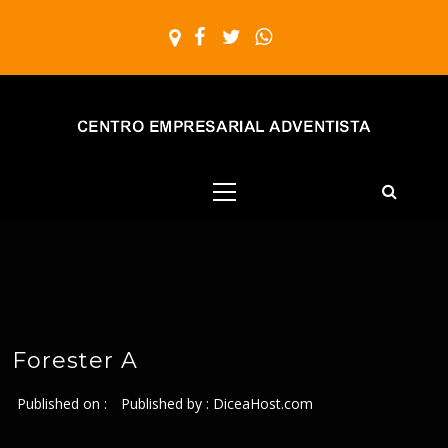
Skip
to
content
Centro
Ministerio Independiente de Apoyo a la IASD
Empresarial
Primary
Menu
Adventista
Forester A
Published on :
Published by :
DiceaHost.com