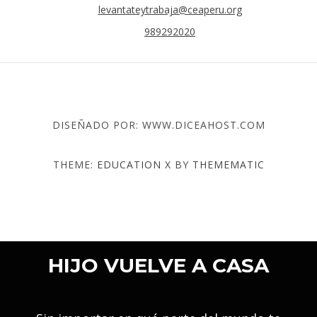
levantateytrabaja@ceaperu.org
989292020
DISEÑADO POR: WWW.DICEAHOST.COM
THEME:
EDUCATION X
BY
THEMEMATIC
HIJO VUELVE A CASA